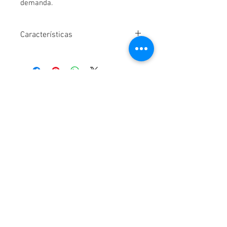
demanda.
Características
Consultar
Contactanos
Buenos Aires, Argentina
lentessigma.arg@gmail.com
Atencion al Cliente
Contactanos >
Envíos >
P
agos >
Garantias >