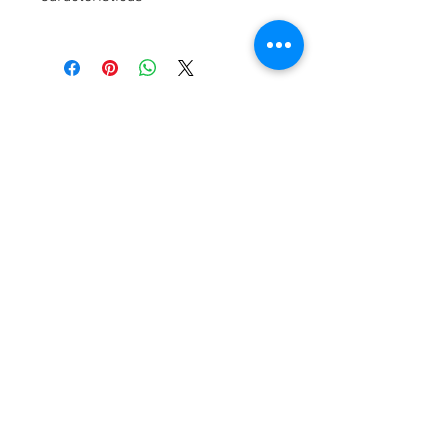
Consultar
Contactanos
Buenos Aires, Argentina
lentessigma.arg@gmail.com
Atencion al Cliente
Contactanos >
Envíos >
P
agos >
Garantias >
Recibi todas nuestras
novedades en tu mail